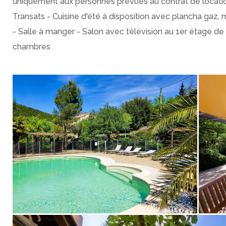
uniquement aux personnes prévues au contrat de location
Transats - Cuisine d'été à disposition avec plancha gaz, 
211&ACC=H&FICHE=O&INSTANCE=gites20&
- Salle à manger - Salon avec télévision au 1er étage de 
chambres