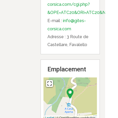
corsica.com/cgi.php?
&OPE=ATC20&ORI=ATC20&NUM=56
E-mail :
info@gites-
corsica.com
Adresse :
3 Route de
Castellare, Favalello
Emplacement
Leaflet
| © OpenStreetMap contributors