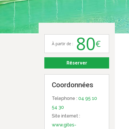
80
€
À partir de :
Réserver
Coordonnées
Telephone :
04 95 10
54 30
Site internet :
www.gites-