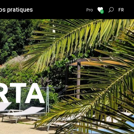
os pratiques
FRENC
Pro
0
RTA