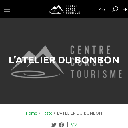
FR
Pro
L’ATELIER DU BONBON
Home
>
Taste
>
L’ATELIER DU BONBON
|