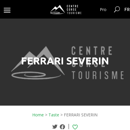
FR
Pro
FERRARI SEVERIN
Home
>
Taste
>
FERRARI SEVERIN
|