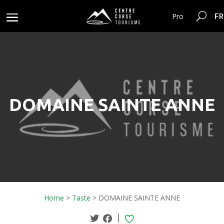
FR
Pro
DOMAINE SAINTE ANNE
Home
>
Taste
>
DOMAINE SAINTE ANNE
|