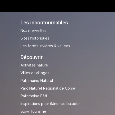
Les incontournables
Nos merveilles
Sites historiques
Les forêts, rivières & vallées
Découvrir
Activités nature
Villes et villages
Patrimoine Naturel
Parc Naturel Régional de Corse
Patrimoine Bâti
Inspirations pour flâner, se balader
Slow Tourisme