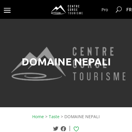
FR
Pro
DOMAINE NEPALI
Home
>
Taste
>
DOMAINE NEPALI
|