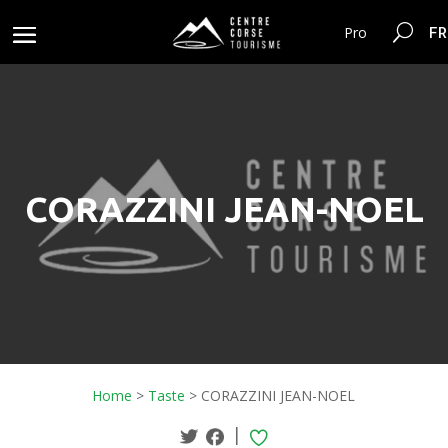
FR
Pro
CORAZZINI JEAN-NOEL
Home
>
Taste
>
CORAZZINI JEAN-NOEL
|