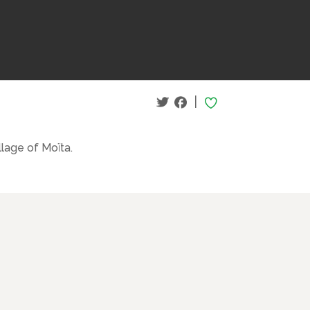
|
llage of Moïta.