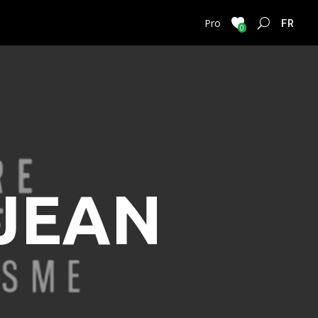
FRENC
Pro
0
JEAN