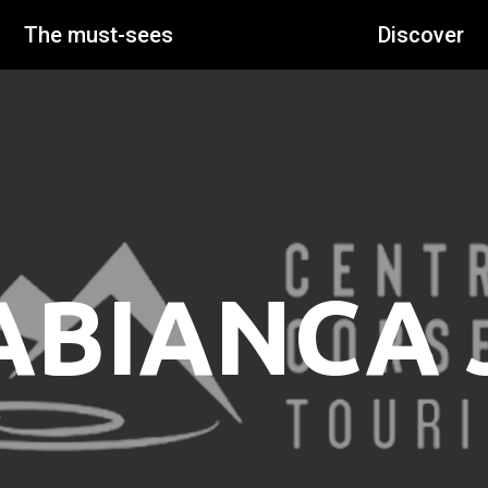
The must-sees
Discover
ABIANCA 