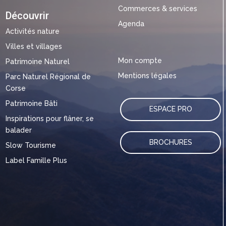
Commerces & services
Découvrir
Agenda
Activités nature
Villes et villages
Mon compte
Patrimoine Naturel
Mentions légales
Parc Naturel Régional de
Corse
Patrimoine Bâti
ESPACE PRO
Inspirations pour flâner, se
balader
BROCHURES
Slow Tourisme
Label Famille Plus