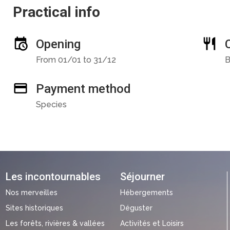
Practical info
Opening
From 01/01 to 31/12
B
Payment method
Species
Les incontournables
Séjourner
Nos merveilles
Hébergements
Sites historiques
Déguster
Les forêts, rivières & vallées
Activités et Loisirs