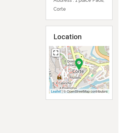
Address :
1 place Paoli,
Corte
Location
Leaflet
| © OpenStreetMap contributors