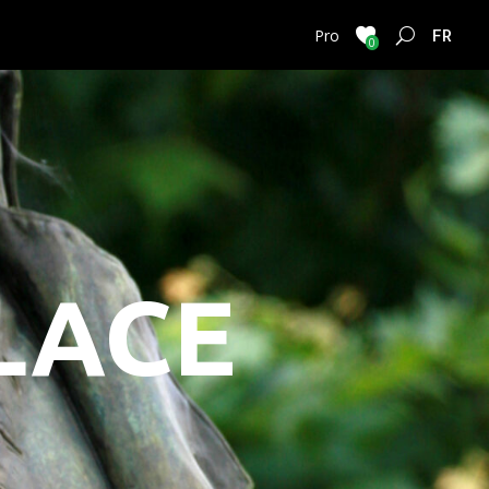
FRENC
Pro
0
LACE