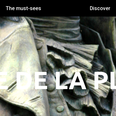
The must-sees
Discover
E DE LA P