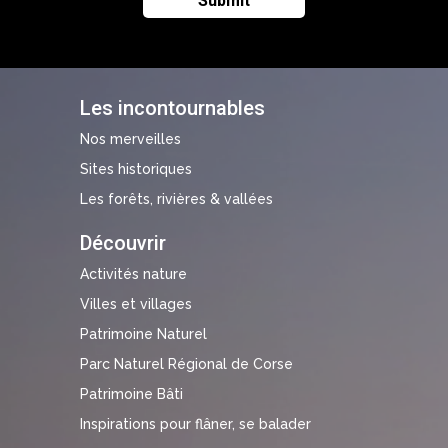
Les incontournables
Nos merveilles
Sites historiques
Les forêts, rivières & vallées
Découvrir
Activités nature
Villes et villages
Patrimoine Naturel
Parc Naturel Régional de Corse
Patrimoine Bâti
Inspirations pour flâner, se balader