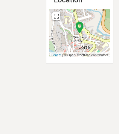
Location
Leaflet
| © OpenStreetMap contributors