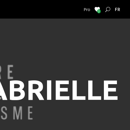
FRENC
Pro
0
ABRIELLE