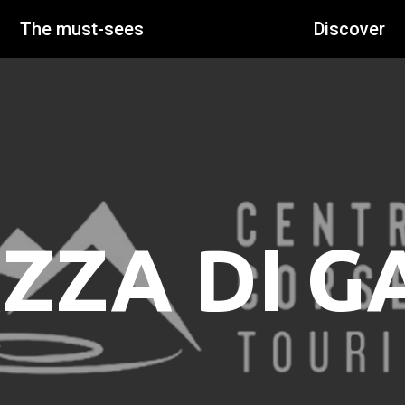
The must-sees
Discover
ZZA DI G