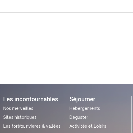
Les incontournables
Séjourner
Nos merveilles
Hébergements
Sites historiques
Déguster
Les forêts, rivières & vallées
Activités et Loisirs