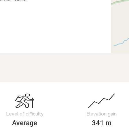
Level of difficulty
Elevation gain
Average
341 m