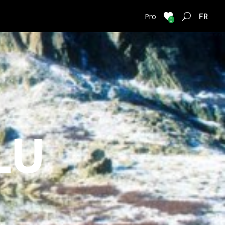
FRENC
Pro
0
LU