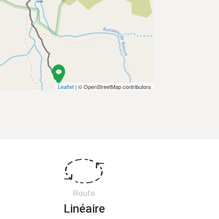
Leaflet
| © OpenStreetMap contributors
Route
Linéaire