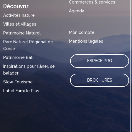
Commerces & services
Découvrir
Agenda
Activités nature
Villes et villages
Mon compte
Patrimoine Naturel
Mentions légales
Parc Naturel Régional de
Corse
Patrimoine Bâti
ESPACE PRO
Inspirations pour flâner, se
balader
BROCHURES
Slow Tourisme
Label Famille Plus