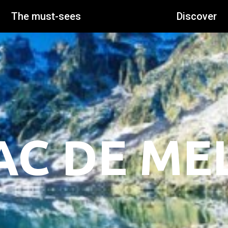
The must-sees
Discover
AC DE ME