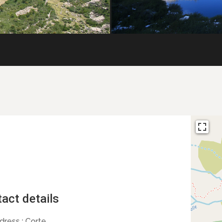
act details
dress :
Corte