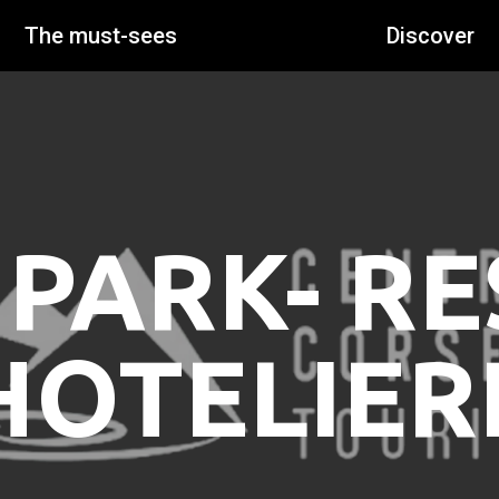
The must-sees
Discover
PARK- R
HOTELIER