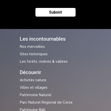
Les incontournables
Nos merveilles
Sites historiques
Les forêts, rivières & vallées
Découvrir
Activités nature
Villes et villages
Patrimoine Naturel
Parc Naturel Régional de Corse
Patrimoine Bâti