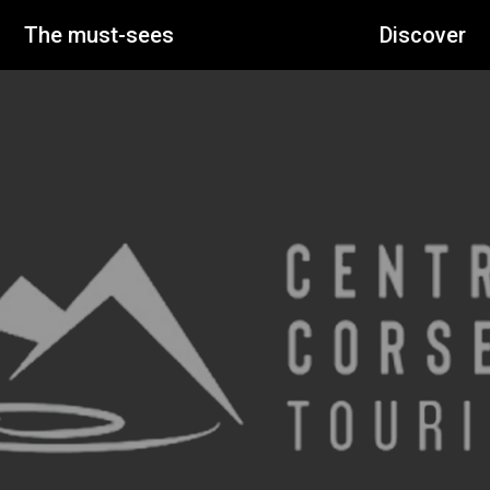
The must-sees
Discover