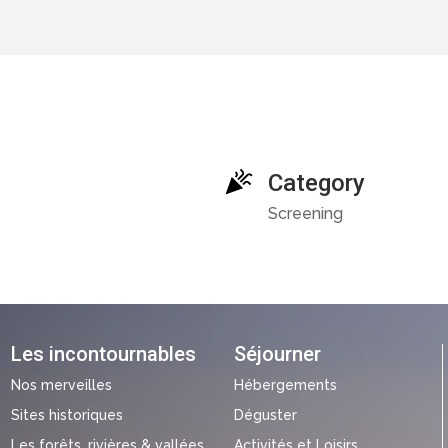
Category
Screening
Les incontournables
Séjourner
Nos merveilles
Hébergements
Sites historiques
Déguster
Les forêts, rivières & vallées
Activités et Loisirs