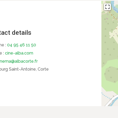
act details
ne :
04 95 46 11 50
e :
cine-alba.com
inema@albacorte.fr
urg Saint-Antoine, Corte