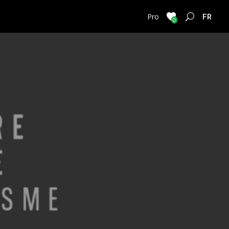
FRENC
Pro
0