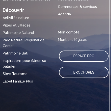
Commerces & services
Découvrir
Agenda
Activités nature
Villes et villages
Mon compte
Patrimoine Naturel
Mentions légales
Parc Naturel Régional de
Corse
Patrimoine Bâti
ESPACE PRO
Inspirations pour flâner, se
balader
BROCHURES
Slow Tourisme
Label Famille Plus