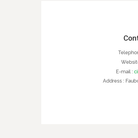
Cont
Telepho
Websit
E-mail :
c
Address :
Faubo