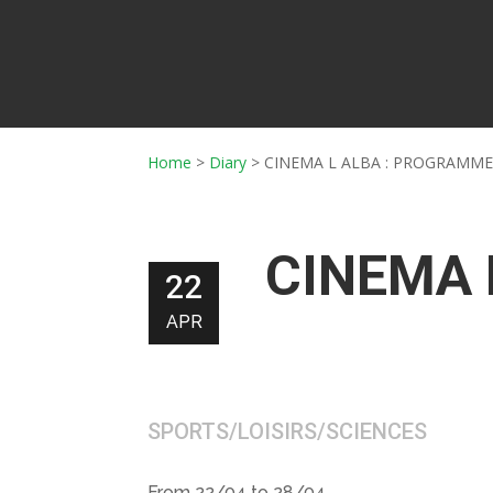
Home
>
Diary
>
CINEMA L ALBA : PROGRAMME 
CINEMA 
22
APR
SPORTS/LOISIRS/SCIENCES
From 22/04 to 28/04.