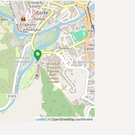
Leaflet
| © OpenStreetMap contributors