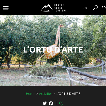
FR
Pro
L’ORTU D’ARTE
Home
>
Activities
>
L’ORTU D’ARTE
|