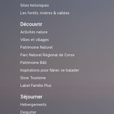
Sites historiques
Les forêts, rivières & vallées
Découvrir
Activités nature
Villes et villages
Patrimoine Naturel
Parc Naturel Régional de Corse
Patrimoine Bâti
Inspirations pour flâner, se balader
Slow Tourisme
Label Famille Plus
Séjourner
Hébergements
Déguster