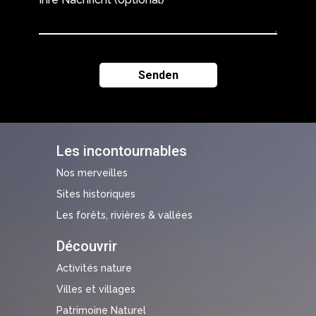
Les incontournables
Nos merveilles
Sites historiques
Les forêts, rivières & vallées
Découvrir
Activités nature
Villes et villages
Patrimoine Naturel