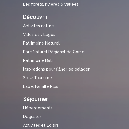
Les forêts, rivières & vallées
Découvrir
Activités nature
Villes et villages
Patrimoine Naturel
Parc Naturel Régional de Corse
Patrimoine Bâti
Inspirations pour flâner, se balader
Slow Tourisme
Label Famille Plus
Séjourner
Hébergements
Déguster
Activités et Loisirs