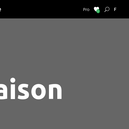
e
FRENC
Pro
0
iaison