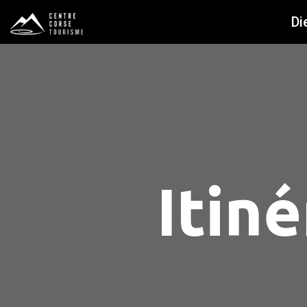
Di
Itiné