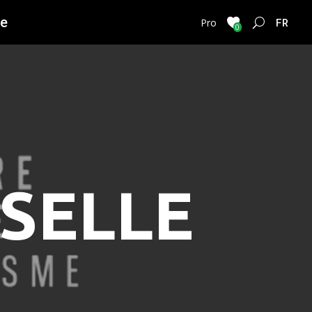
ie
FRENC
Pro
0
SELLE