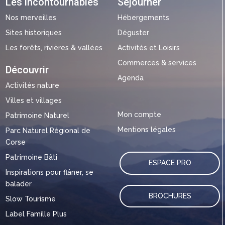
Les incontournables
Séjourner
Nos merveilles
Hébergements
Sites historiques
Déguster
Les forêts, rivières & vallées
Activités et Loisirs
Commerces & services
Découvrir
Agenda
Activités nature
Villes et villages
Mon compte
Patrimoine Naturel
Mentions légales
Parc Naturel Régional de
Corse
Patrimoine Bâti
ESPACE PRO
Inspirations pour flâner, se
balader
BROCHURES
Slow Tourisme
Label Famille Plus