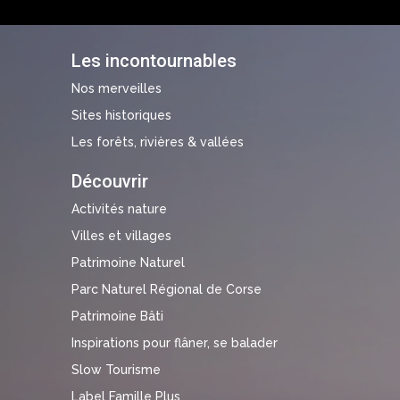
Les incontournables
Nos merveilles
Sites historiques
Les forêts, rivières & vallées
Découvrir
Activités nature
Villes et villages
Patrimoine Naturel
Parc Naturel Régional de Corse
Patrimoine Bâti
Inspirations pour flâner, se balader
Slow Tourisme
Label Famille Plus