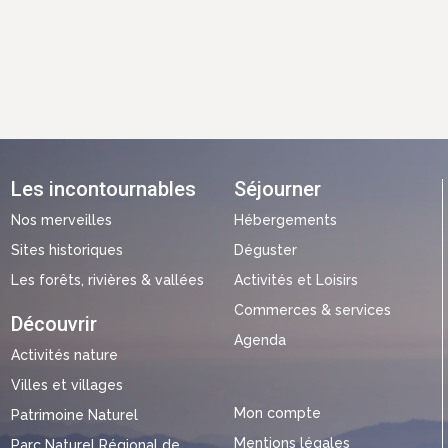
Les incontournables
Séjourner
Nos merveilles
Hébergements
Sites historiques
Déguster
Les forêts, rivières & vallées
Activités et Loisirs
Commerces & services
Découvrir
Agenda
Activités nature
Villes et villages
Mon compte
Patrimoine Naturel
Mentions légales
Parc Naturel Régional de