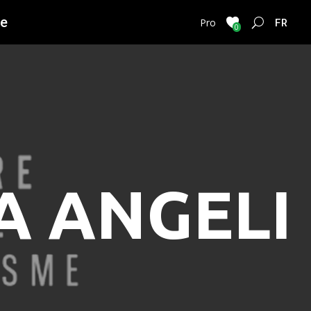
ie
FRENC
Pro
0
A ANGELI