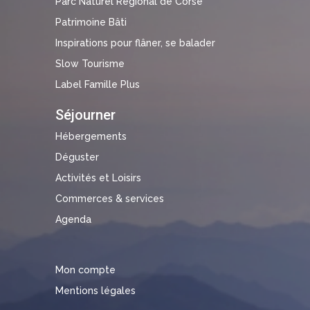
Parc Naturel Régional de Corse
Patrimoine Bâti
Inspirations pour flâner, se balader
Slow Tourisme
Label Famille Plus
Séjourner
Hébergements
Déguster
Activités et Loisirs
Commerces & services
Agenda
Mon compte
Mentions légales