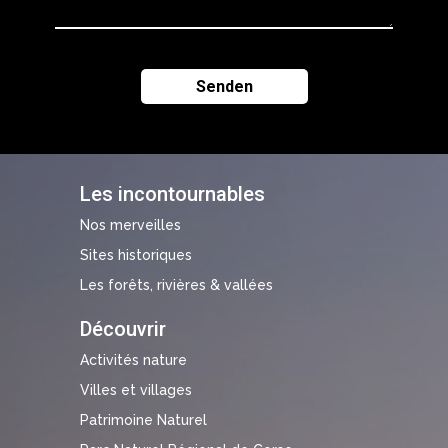
Les incontournables
Nos merveilles
Sites historiques
Les forêts, rivières & vallées
Découvrir
Activités nature
Villes et villages
Patrimoine Naturel