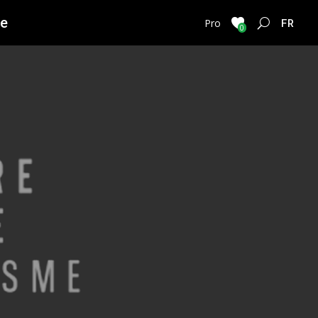
ie
FRENC
Pro
0