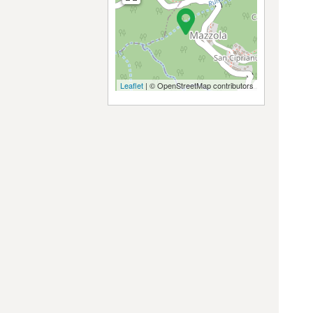
Leaflet
| © OpenStreetMap contributors