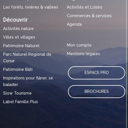
Les forêts, rivières & vallées
Activités et Loisirs
Commerces & services
Découvrir
Agenda
Activités nature
Villes et villages
Mon compte
Patrimoine Naturel
Mentions légales
Parc Naturel Régional de
Corse
Patrimoine Bâti
ESPACE PRO
Inspirations pour flâner, se
balader
BROCHURES
Slow Tourisme
Label Famille Plus