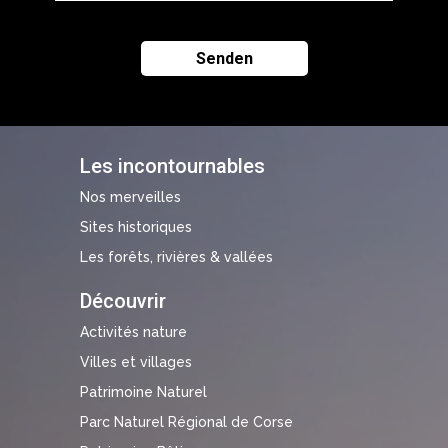
Les incontournables
Nos merveilles
Sites historiques
Les forêts, rivières & vallées
Découvrir
Activités nature
Villes et villages
Patrimoine Naturel
Parc Naturel Régional de Corse