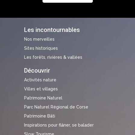
Les incontournables
Nos merveilles
Sites historiques
Les forêts, rivières & vallées
Découvrir
Activités nature
Villes et villages
Patrimoine Naturel
Parc Naturel Régional de Corse
Patrimoine Bâti
Inspirations pour flâner, se balader
Slow Tourisme