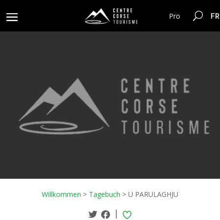
FR
Pro
Willkommen
>
Tagebuch
>
U PARULAGHJU
|