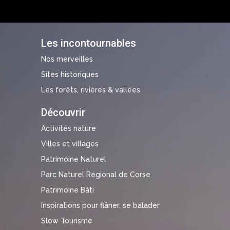
Les incontournables
Nos merveilles
Sites historiques
Les forêts, rivières & vallées
Découvrir
Activités nature
Villes et villages
Patrimoine Naturel
Parc Naturel Régional de Corse
Patrimoine Bâti
Inspirations pour flâner, se balader
Slow Tourisme