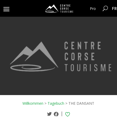
FR
Pro
Willkommen
>
Tagebuch
>
THE DANSANT
|