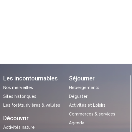
Les incontournables
Séjourner
Nos merveilles
Hébergements
Sites historiques
Déguster
Les forêts, rivières & vallées
Activités et Loisirs
Commerces & services
Découvrir
Agenda
Activités nature