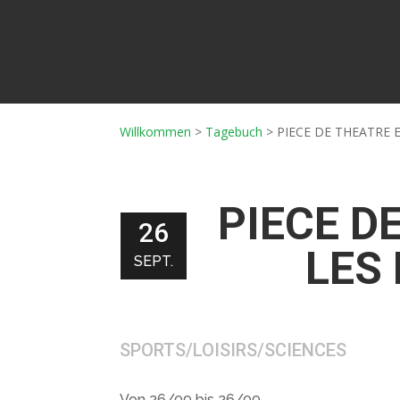
Willkommen
>
Tagebuch
>
PIECE DE THEATRE 
PIECE D
26
LES 
SEPT.
SPORTS/LOISIRS/SCIENCES
Von 26/09 bis 26/09.