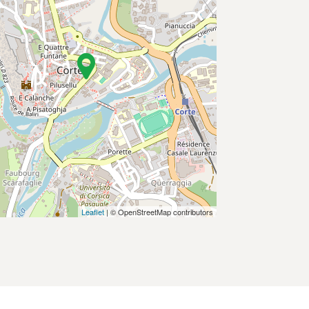
Leaflet
| © OpenStreetMap contributors