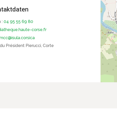
taktdaten
 :
04 95 55 69 80
atheque.haute-corse.fr
mcc@isula.corsica
u Président Pierucci, Corte