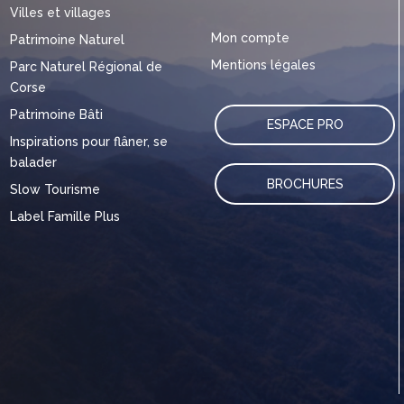
Villes et villages
Mon compte
Patrimoine Naturel
Mentions légales
Parc Naturel Régional de
Corse
Patrimoine Bâti
ESPACE PRO
Inspirations pour flâner, se
balader
BROCHURES
Slow Tourisme
Label Famille Plus