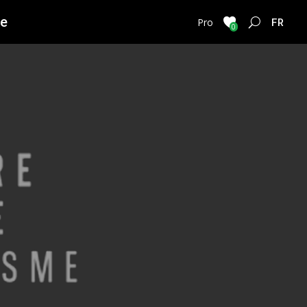
ie
FRENC
Pro
0