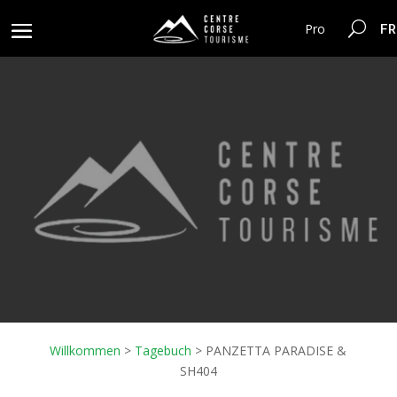
FR
Pro
Willkommen
>
Tagebuch
>
PANZETTA PARADISE &
SH404