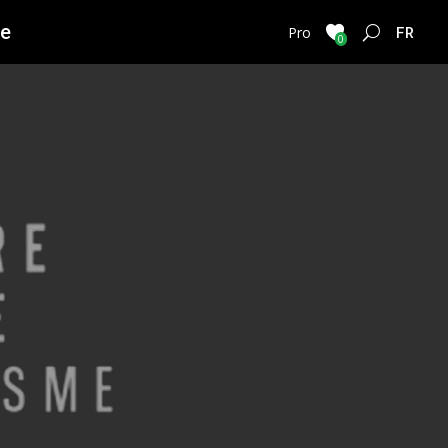
ie
FRENC
Pro
0