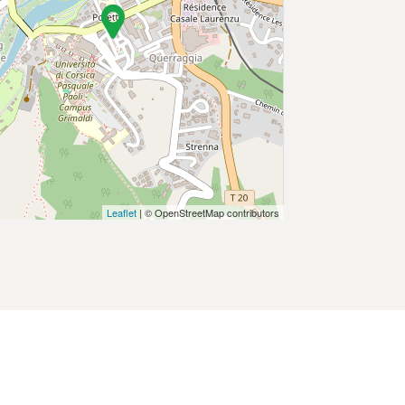
Leaflet
| © OpenStreetMap contributors