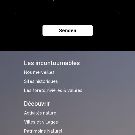
Les incontournables
Nos merveilles
Sites historiques
Les forêts, rivières & vallées
Découvrir
Activités nature
Villes et villages
Patrimoine Naturel