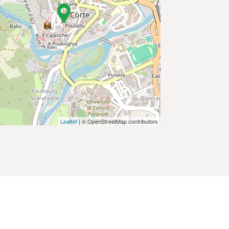
Leaflet
| © OpenStreetMap contributors