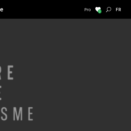
ie
FRENC
Pro
0