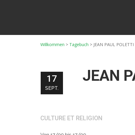
Willkommen
>
Tagebuch
>
JEAN PAUL POLETTI
JEAN P
17
SEPT.
CULTURE ET RELIGION
Von 17/09 bis 17/09.