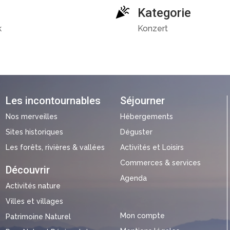
Kategorie
k
Konzert
Les incontournables
Séjourner
Nos merveilles
Hébergements
Sites historiques
Déguster
Les forêts, rivières & vallées
Activités et Loisirs
Commerces & services
Découvrir
Agenda
Activités nature
Villes et villages
Mon compte
Patrimoine Naturel