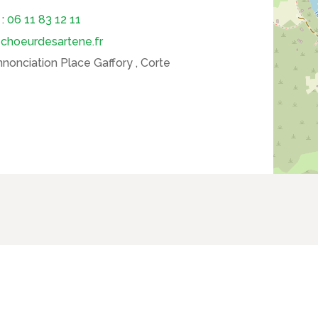
 :
06 11 83 12 11
:
choeurdesartene.fr
nnonciation Place Gaffory , Corte