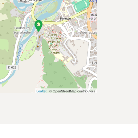
Leaflet
| © OpenStreetMap contributors