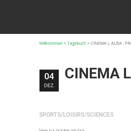
Willkommen
>
Tagebuch
>
CINEMA L ALBA : P
CINEMA L
04
DEZ.
SPORTS/LOISIRS/SCIENCES
Von 04/12 bis 10/12.