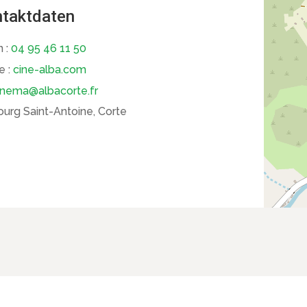
taktdaten
n :
04 95 46 11 50
e :
cine-alba.com
inema@albacorte.fr
urg Saint-Antoine, Corte