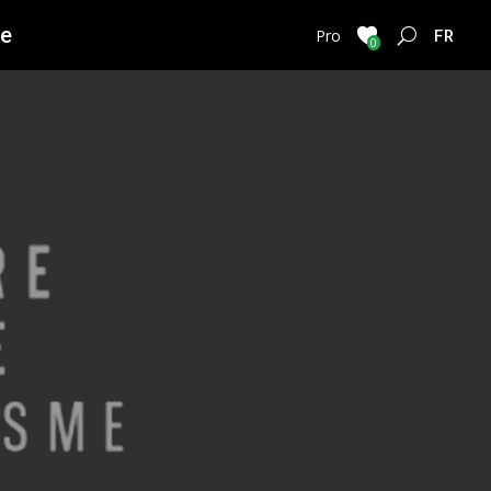
ie
FRENC
Pro
0