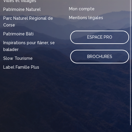
Villes et villages
Mon compte
Patrimoine Naturel
Mentions légales
Parc Naturel Régional de
Corse
Patrimoine Bâti
ESPACE PRO
Inspirations pour flâner, se
balader
BROCHURES
Slow Tourisme
Label Famille Plus