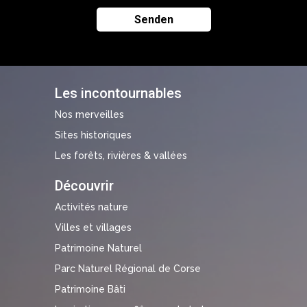
Les incontournables
Nos merveilles
Sites historiques
Les forêts, rivières & vallées
Découvrir
Activités nature
Villes et villages
Patrimoine Naturel
Parc Naturel Régional de Corse
Patrimoine Bâti