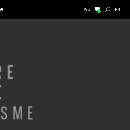
ie
FRENC
Pro
0