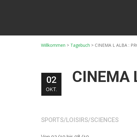
Willkommen
>
Tagebuch
>
CINEMA L ALBA : P
CINEMA 
02
OKT.
SPORTS/LOISIRS/SCIENCES
Von 02/10 bis 08/10.