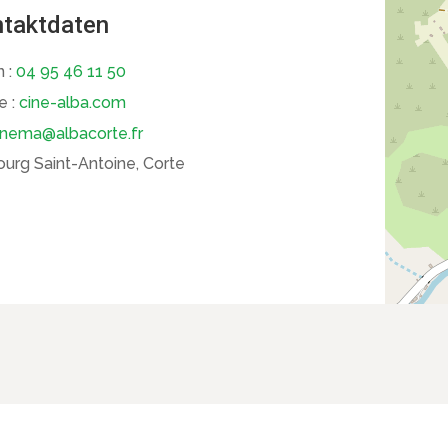
taktdaten
n :
04 95 46 11 50
e :
cine-alba.com
inema@albacorte.fr
urg Saint-Antoine, Corte