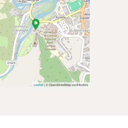
Leaflet
| © OpenStreetMap contributors