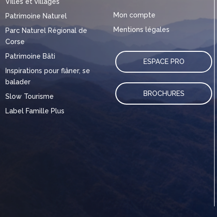
Villes et villages
Mon compte
Patrimoine Naturel
Mentions légales
Parc Naturel Régional de
Corse
Patrimoine Bâti
ESPACE PRO
Inspirations pour flâner, se
balader
BROCHURES
Slow Tourisme
Label Famille Plus