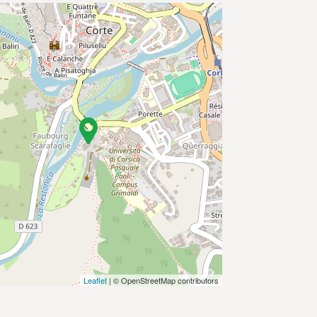
Leaflet
| © OpenStreetMap contributors