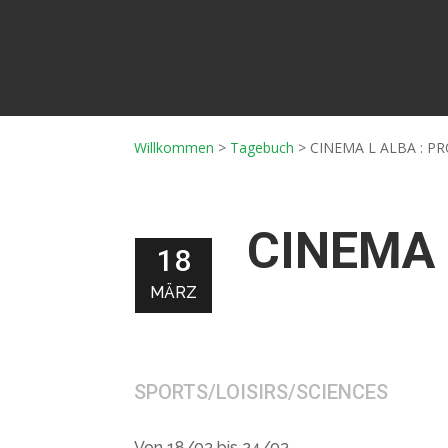
Willkommen
>
Tagebuch
>
CINEMA L ALBA : P
CINEMA 
18
MÄRZ
SPORTS/LOISIRS/SCIENCES
Von 18/03 bis 24/03.