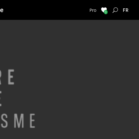
ie
FRENC
Pro
0