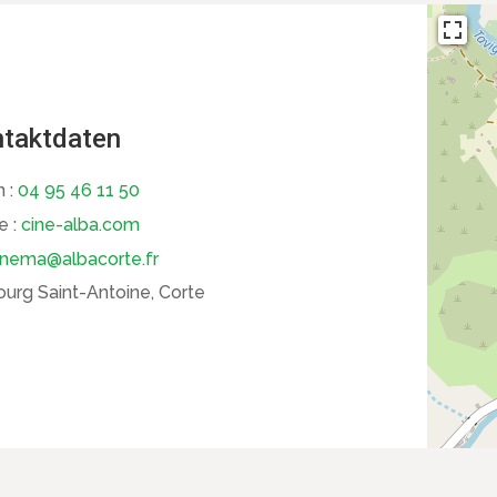
taktdaten
n :
04 95 46 11 50
e :
cine-alba.com
inema@albacorte.fr
urg Saint-Antoine, Corte