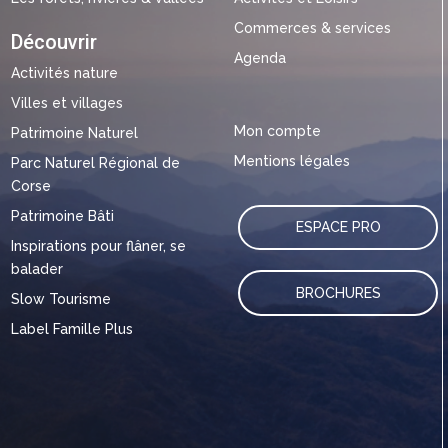
Commerces & services
Découvrir
Agenda
Activités nature
Villes et villages
Mon compte
Patrimoine Naturel
Mentions légales
Parc Naturel Régional de
Corse
Patrimoine Bâti
ESPACE PRO
Inspirations pour flâner, se
balader
BROCHURES
Slow Tourisme
Label Famille Plus