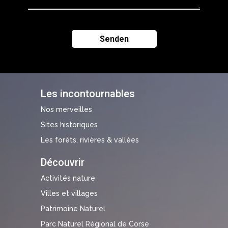
Les incontournables
Nos merveilles
Sites historiques
Les forêts, rivières & vallées
Découvrir
Activités nature
Villes et villages
Patrimoine Naturel
Parc Naturel Régional de Corse