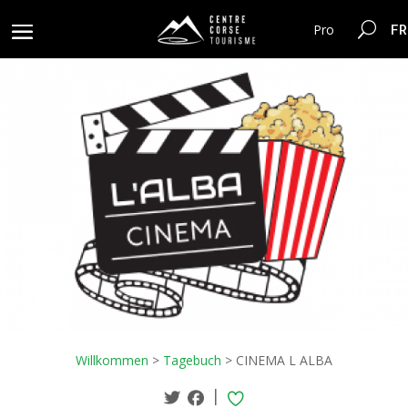
FR
Pro
Willkommen
>
Tagebuch
>
CINEMA L ALBA
|