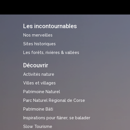
Les incontournables
Nos merveilles
Sites historiques
Les forêts, rivières & vallées
Découvrir
Activités nature
Villes et villages
Patrimoine Naturel
Parc Naturel Régional de Corse
Patrimoine Bâti
Inspirations pour flâner, se balader
Slow Tourisme