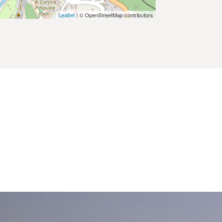
Leaflet
| © OpenStreetMap contributors