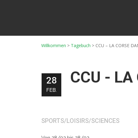
Willkommen
>
Tagebuch
>
CCU – LA CORSE D
CCU - L
28
FEB.
SPORTS/LOISIRS/SCIENCES
Von 28/02 bis 28/02.