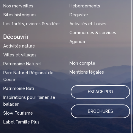
Nos merveilles
Hébergements
Sites historiques
Déguster
Les forêts, rivières & vallées
Activités et Loisirs
Commerces & services
Découvrir
Agenda
Activités nature
Villes et villages
Mon compte
Patrimoine Naturel
Mentions légales
Parc Naturel Régional de
Corse
Patrimoine Bâti
ESPACE PRO
Inspirations pour flâner, se
balader
BROCHURES
Slow Tourisme
Label Famille Plus