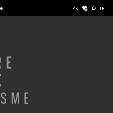
ie
FRENC
Pro
0