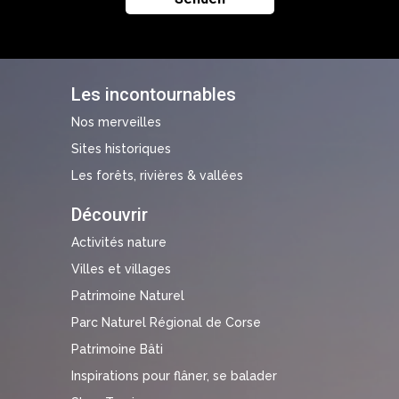
Les incontournables
Nos merveilles
Sites historiques
Les forêts, rivières & vallées
Découvrir
Activités nature
Villes et villages
Patrimoine Naturel
Parc Naturel Régional de Corse
Patrimoine Bâti
Inspirations pour flâner, se balader