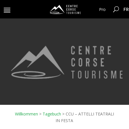
FR
Pro
Willkommen
>
Tagebuch
>
CCU – ATTELLI TEATRALI
IN FESTA