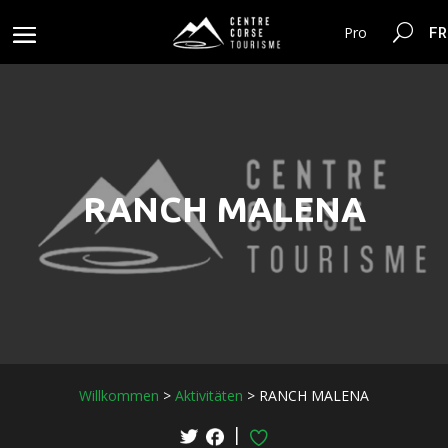
FR
Pro
RANCH MALENA
Willkommen
>
Aktivitäten
>
RANCH MALENA
|