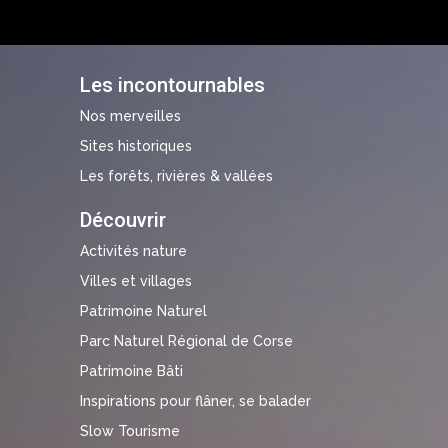
Les incontournables
Nos merveilles
Sites historiques
Les forêts, rivières & vallées
Découvrir
Activités nature
Villes et villages
Patrimoine Naturel
Parc Naturel Régional de Corse
Patrimoine Bâti
Inspirations pour flâner, se balader
Slow Tourisme