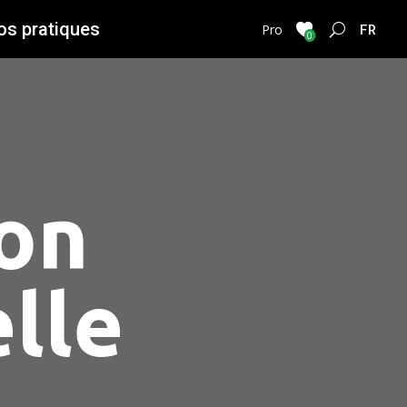
os pratiques
FRENC
Pro
0
on
lle