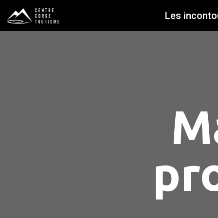
Les inconto
M
pr