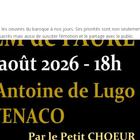
 les oeuvres du baroque à nos jours. Ses priorités sont non seuleme
crés mais aussi de susciter l’émotion et le partage avec le public.