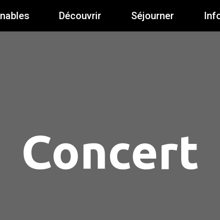
rnables
Découvrir
Séjourner
Inf
Concert