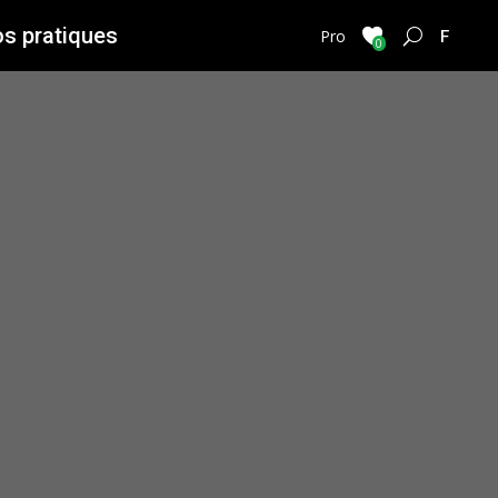
os pratiques
FRENC
Pro
0