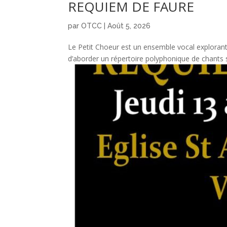
REQUIEM DE FAURE
par
OTCC
|
Août 5, 2026
Le Petit Choeur est un ensemble vocal explorant
d’aborder un répertoire polyphonique de chants sa