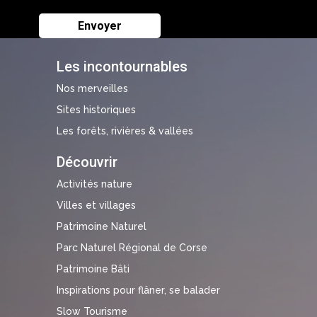
Les incontournables
Nos merveilles
Sites historiques
Les forêts, rivières & vallées
Découvrir
Activités nature
Villes et villages
Patrimoine Naturel
Parc Naturel Régional de Corse
Patrimoine Bâti
Inspirations pour flâner, se balader
Slow Tourisme