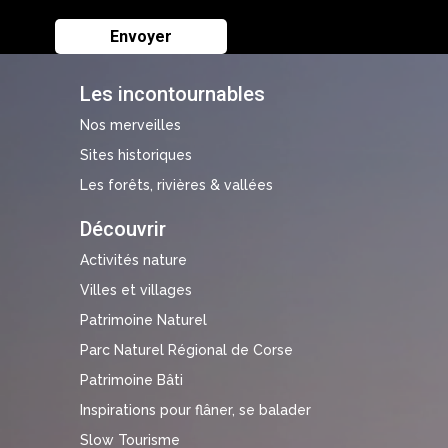
Les incontournables
Nos merveilles
Sites historiques
Les forêts, rivières & vallées
Découvrir
Activités nature
Villes et villages
Patrimoine Naturel
Parc Naturel Régional de Corse
Patrimoine Bâti
Inspirations pour flâner, se balader
Slow Tourisme