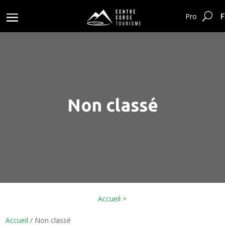
F
Pro
Non classé
Accueil
>
Accueil
/ Non classé