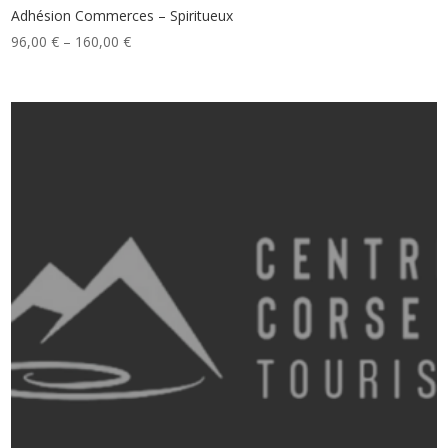
Adhésion Commerces – Spiritueux
96,00
€
–
160,00
€