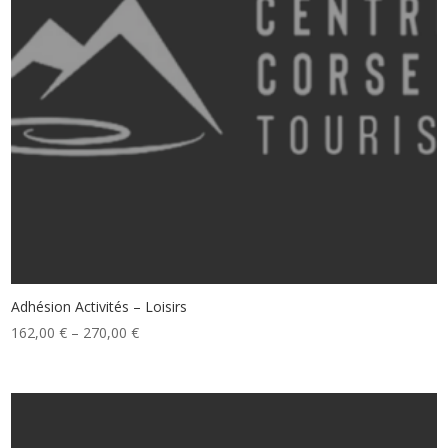
Adhésion Activités – Loisirs
162,00
€
–
270,00
€