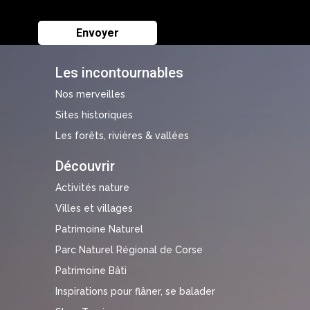
Les incontournables
Nos merveilles
Sites historiques
Les forêts, rivières & vallées
Découvrir
Activités nature
Villes et villages
Patrimoine Naturel
Parc Naturel Régional de Corse
Patrimoine Bâti
Inspirations pour flâner, se balader