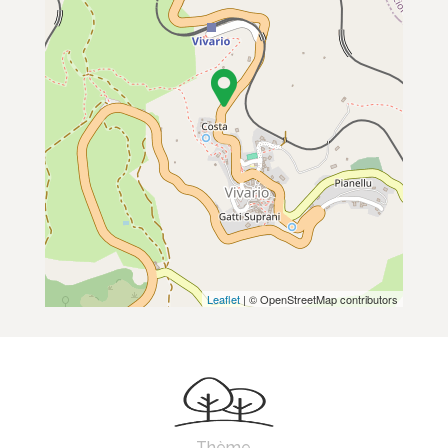
Leaflet
| © OpenStreetMap contributors
Thème