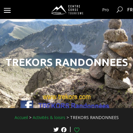
FR
Pro
TREKORS RANDONNEES
Accueil
>
Activités & loisirs
>
TREKORS RANDONNEES
|