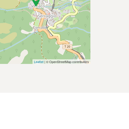
Leaflet
| © OpenStreetMap contributors