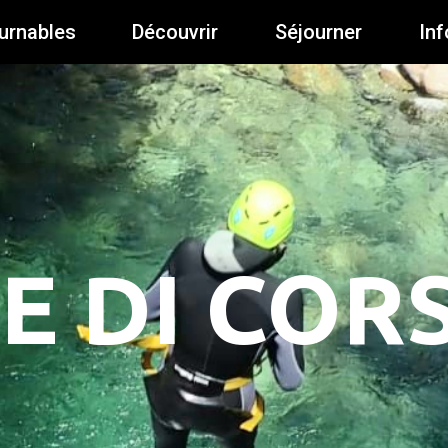
urnables
Découvrir
Séjourner
Inf
E DI COR