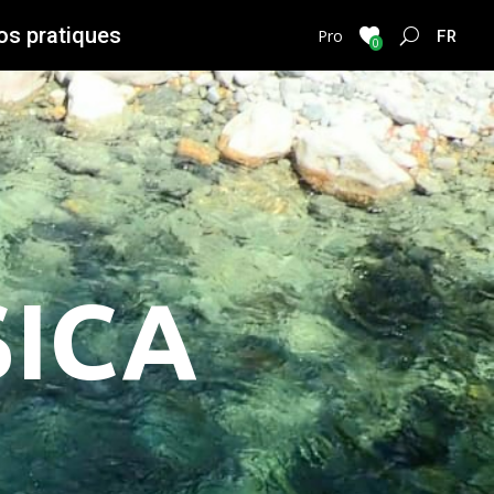
os pratiques
FRENC
Pro
0
SICA