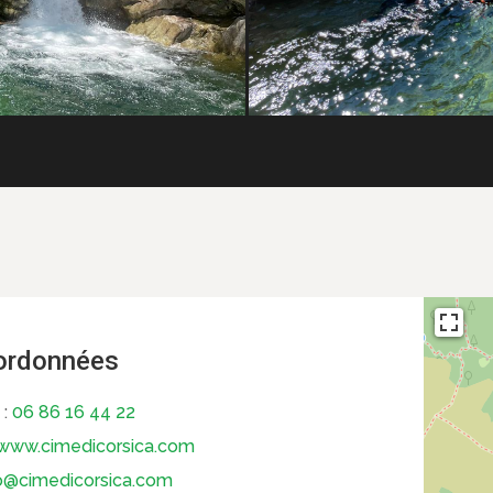
ordonnées
 :
06 86 16 44 22
www.cimedicorsica.com
o@cimedicorsica.com