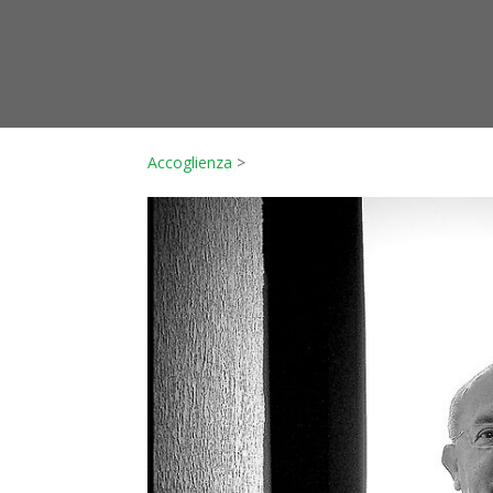
Accoglienza
>