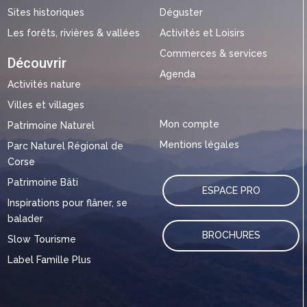
Sites historiques
Déguster
Les forêts, rivières & vallées
Activités et Loisirs
Commerces & services
Découvrir
Agenda
Activités nature
Villes et villages
Mon compte
Patrimoine Naturel
Mentions légales
Parc Naturel Régional de
Corse
Patrimoine Bâti
ESPACE PRO
Inspirations pour flâner, se
balader
BROCHURES
Slow Tourisme
Label Famille Plus