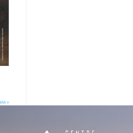
ivi »