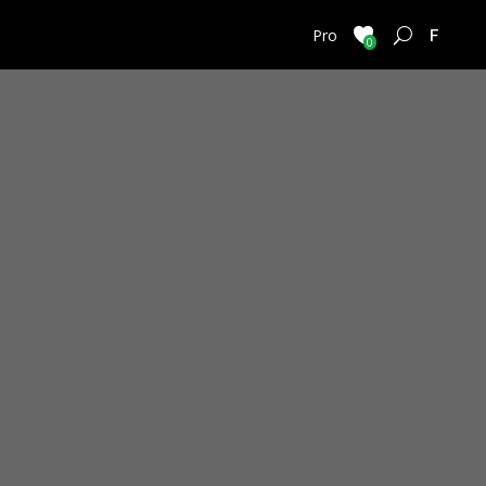
FRENC
Pro
0