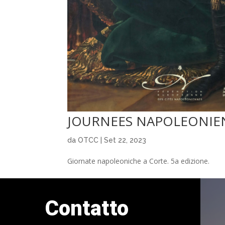
JOURNEES NAPOLEONIE
da
OTCC
|
Set 22, 2023
Giornate napoleoniche a Corte. 5a edizione.
Contatto